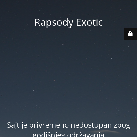
Rapsody Exotic
Sajt je privremeno nedostupan zbog
godišnjeg održavanja