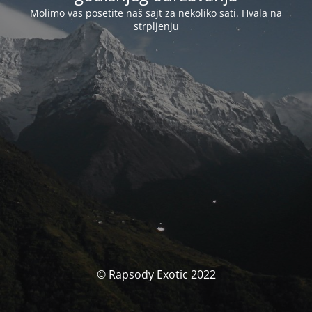
Molimo vas posetite naš sajt za nekoliko sati. Hvala na
strpljenju
© Rapsody Exotic 2022