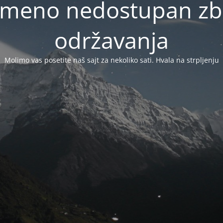
vremeno nedostupan zb
održavanja
Molimo vas posetite naš sajt za nekoliko sati. Hvala na strpljenju