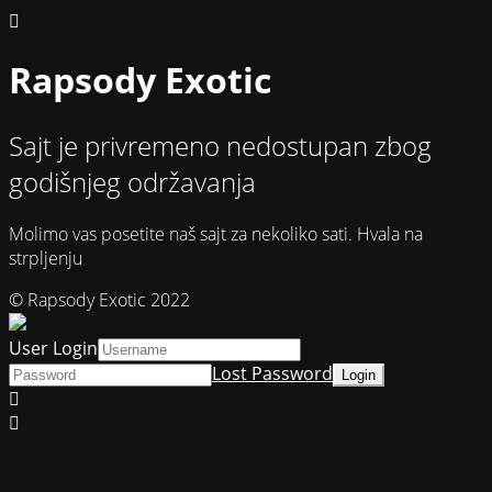
Rapsody Exotic
Sajt je privremeno nedostupan zbog
godišnjeg održavanja
Molimo vas posetite naš sajt za nekoliko sati. Hvala na
strpljenju
© Rapsody Exotic 2022
User Login
Lost Password