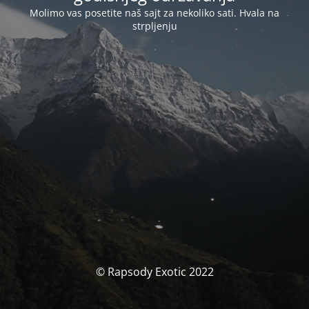
Molimo vas posetite naš sajt za nekoliko sati. Hvala na
strpljenju
© Rapsody Exotic 2022