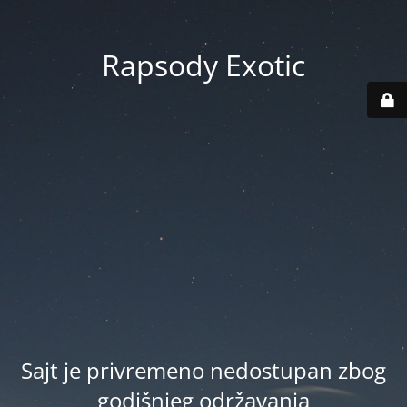
Rapsody Exotic
Sajt je privremeno nedostupan zbog
godišnjeg održavanja