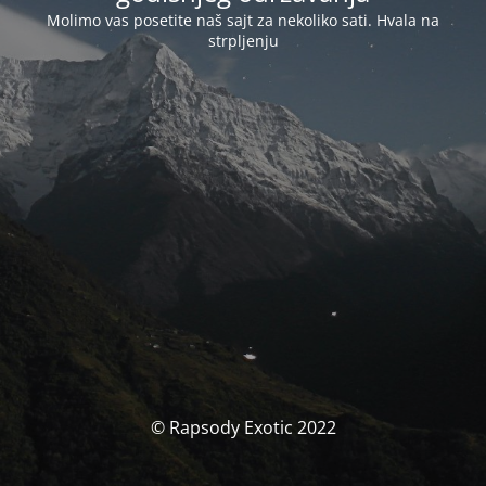
Molimo vas posetite naš sajt za nekoliko sati. Hvala na
strpljenju
© Rapsody Exotic 2022