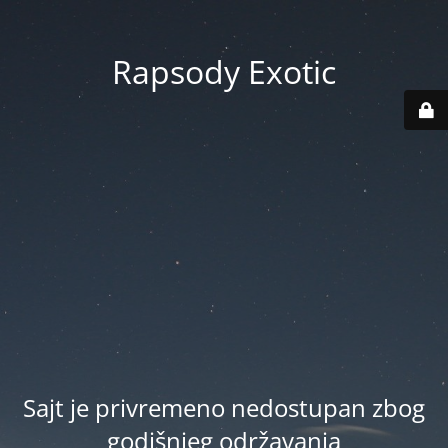
Rapsody Exotic
Sajt je privremeno nedostupan zbog
godišnjeg održavanja