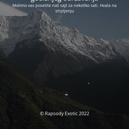
Molimo vas posetite naš sajt za nekoliko sati. Hvala na
strpljenju
© Rapsody Exotic 2022