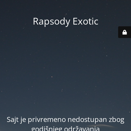
Rapsody Exotic
Sajt je privremeno nedostupan zbog
godišnjeg održavanja