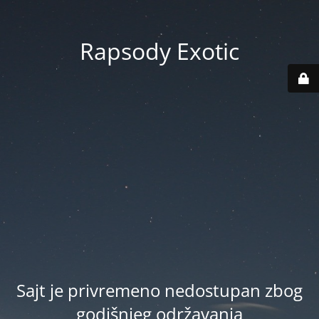
Rapsody Exotic
Sajt je privremeno nedostupan zbog
godišnjeg održavanja