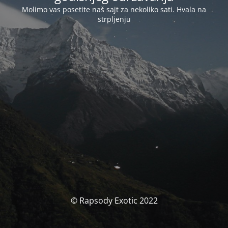
Molimo vas posetite naš sajt za nekoliko sati. Hvala na
strpljenju
© Rapsody Exotic 2022