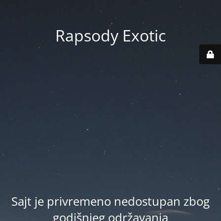
Rapsody Exotic
Sajt je privremeno nedostupan zbog
godišnjeg održavanja