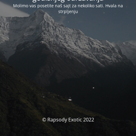
Molimo vas posetite naš sajt za nekoliko sati. Hvala na
strpljenju
© Rapsody Exotic 2022