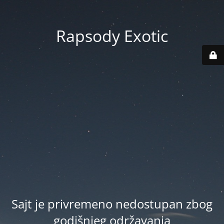
Rapsody Exotic
Sajt je privremeno nedostupan zbog
godišnjeg održavanja