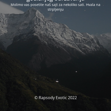
Molimo vas posetite naš sajt za nekoliko sati. Hvala na
strpljenju
© Rapsody Exotic 2022