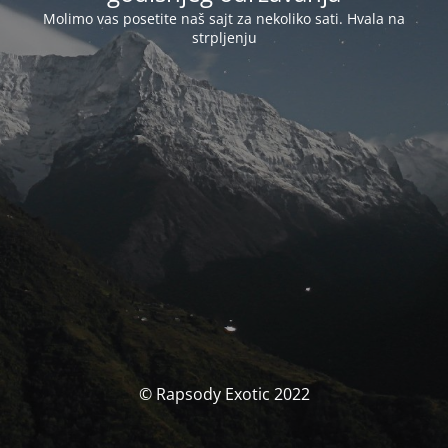
Molimo vas posetite naš sajt za nekoliko sati. Hvala na
strpljenju
© Rapsody Exotic 2022