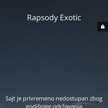
Rapsody Exotic
Sajt je privremeno nedostupan zbog
godišnjeg održavanja