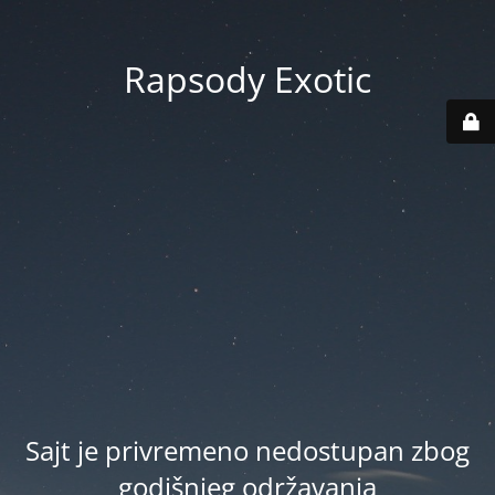
Rapsody Exotic
Sajt je privremeno nedostupan zbog
godišnjeg održavanja