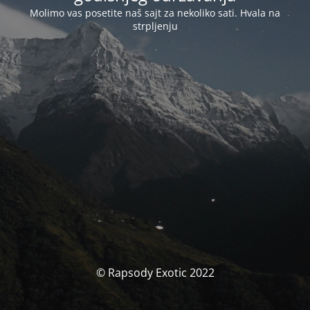
Molimo vas posetite naš sajt za nekoliko sati. Hvala na
strpljenju
© Rapsody Exotic 2022