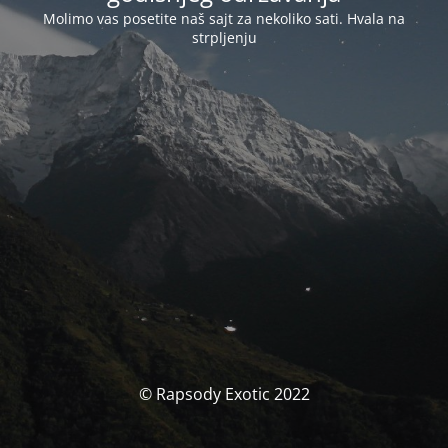
Molimo vas posetite naš sajt za nekoliko sati. Hvala na
strpljenju
© Rapsody Exotic 2022