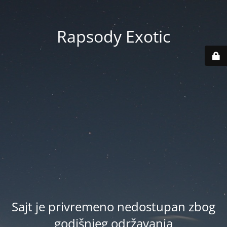
Rapsody Exotic
Sajt je privremeno nedostupan zbog
godišnjeg održavanja