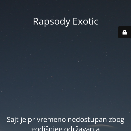
Rapsody Exotic
Sajt je privremeno nedostupan zbog
godišnjeg održavanja