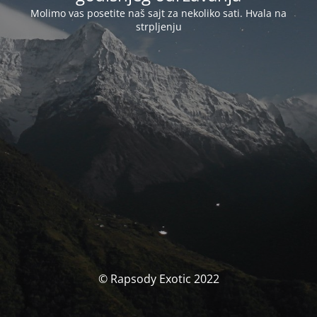
Molimo vas posetite naš sajt za nekoliko sati. Hvala na
strpljenju
© Rapsody Exotic 2022