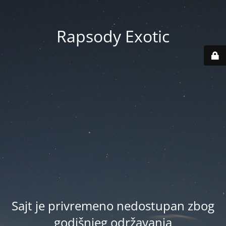
Rapsody Exotic
Sajt je privremeno nedostupan zbog
godišnjeg održavanja