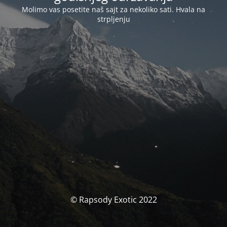
Molimo vas posetite naš sajt za nekoliko sati. Hvala na
strpljenju
© Rapsody Exotic 2022