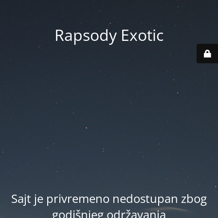
Rapsody Exotic
Sajt je privremeno nedostupan zbog
godišnjeg održavanja