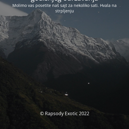
Molimo vas posetite naš sajt za nekoliko sati. Hvala na
strpljenju
© Rapsody Exotic 2022