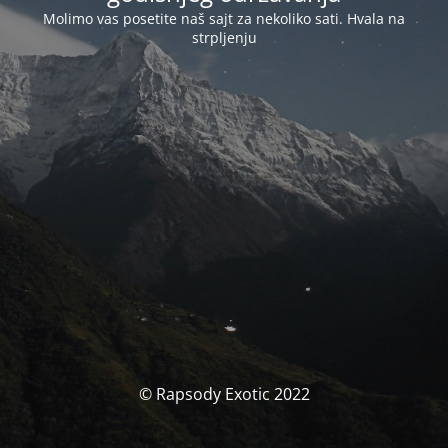
Molimo vas posetite naš sajt za nekoliko sati. Hvala na
strpljenju
© Rapsody Exotic 2022