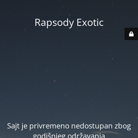
Rapsody Exotic
Sajt je privremeno nedostupan zbog
godišnjeg održavanja