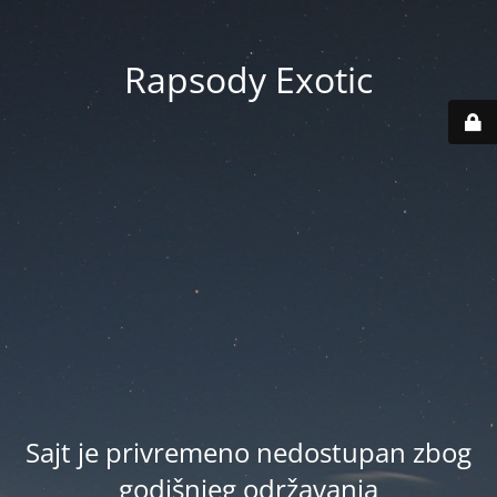
Rapsody Exotic
Sajt je privremeno nedostupan zbog
godišnjeg održavanja