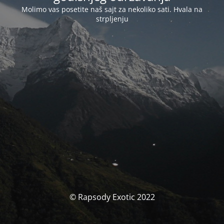
Molimo vas posetite naš sajt za nekoliko sati. Hvala na
strpljenju
© Rapsody Exotic 2022