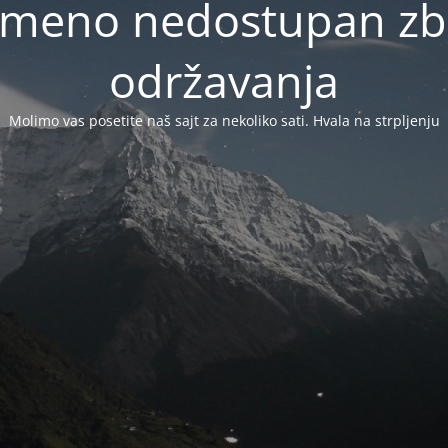
vremeno nedostupan zb
održavanja
Molimo vas posetite naš sajt za nekoliko sati. Hvala na strpljenju