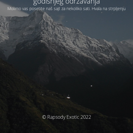
godišnjeg održavanja
Molimo vas posetite naš sajt za nekoliko sati. Hvala na strpljenju
© Rapsody Exotic 2022