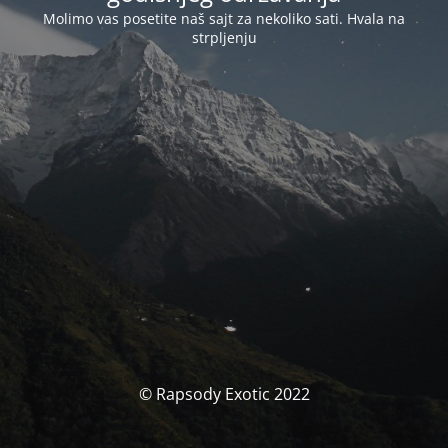
Molimo vas posetite naš sajt za nekoliko sati. Hvala na
strpljenju
© Rapsody Exotic 2022