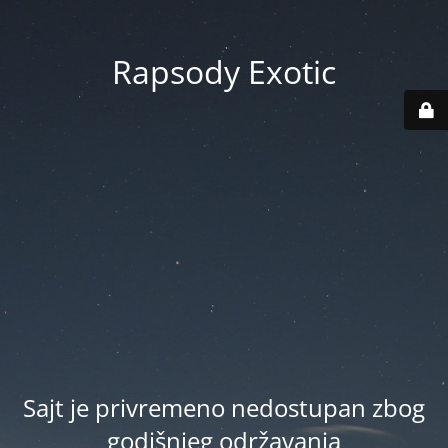
Rapsody Exotic
Sajt je privremeno nedostupan zbog
godišnjeg održavanja