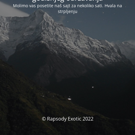
Molimo vas posetite naš sajt za nekoliko sati. Hvala na
strpljenju
© Rapsody Exotic 2022