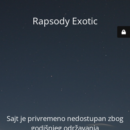
Rapsody Exotic
Sajt je privremeno nedostupan zbog
godišnjeg održavanja