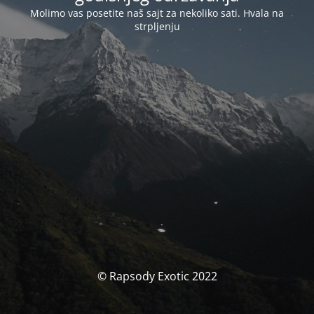
Molimo vas posetite naš sajt za nekoliko sati. Hvala na
strpljenju
© Rapsody Exotic 2022