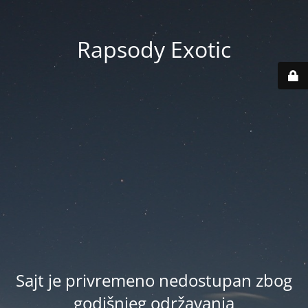
Rapsody Exotic
Sajt je privremeno nedostupan zbog
godišnjeg održavanja